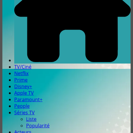
TV/Ciné
Netflix
Prime
Disney+
Apple TV
Paramount+
People
Séries TV
Liste
Popularité
Acteurs