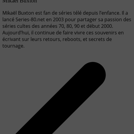
Mikael Buxton
Mikaël Buxton est fan de séries télé depuis l’enfance. Il a
lancé Series-80.net en 2003 pour partager sa passion des
séries cultes des années 70, 80, 90 et début 2000.
Aujourd’hui, il continue de faire vivre ces souvenirs en
écrivant sur leurs retours, reboots, et secrets de
tournage.
Navigation
de
l’article