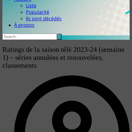
Liste
Popularité
Ils sont décédés
À propos
Ratings de la saison télé 2023-24 (semaine
1) – séries annulées et renouvelées,
classements