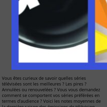
Vous êtes curieux de savoir quelles séries
télévisées sont les meilleures ? Les pires ?
Annulées ou renouvelées ? Vous vous demandez
comment se comportent vos séries préférées en
termes d’audience ? Voici les notes moyennes de
la dernière saison des émissions de télévision