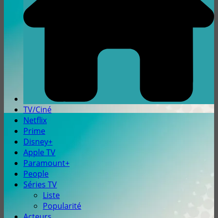
TV/Ciné
Netflix
Prime
Disney+
Apple TV
Paramount+
People
Séries TV
Liste
Popularité
Acteurs