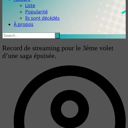
Liste
Popularité
Ils sont décédés
À propos
Record de streaming pour le 3ème volet
d’une saga épuisée.