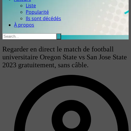
Liste
Popularité
Ils sont décédés
À propos
Regarder en direct le match de football
universitaire Oregon State vs San Jose State
2023 gratuitement, sans câble.