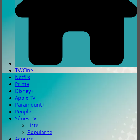
TV/Ciné
Netflix
Prime
Disney+
Apple TV
Paramount+
People
Séries TV
Liste
Popularité
Acteurs