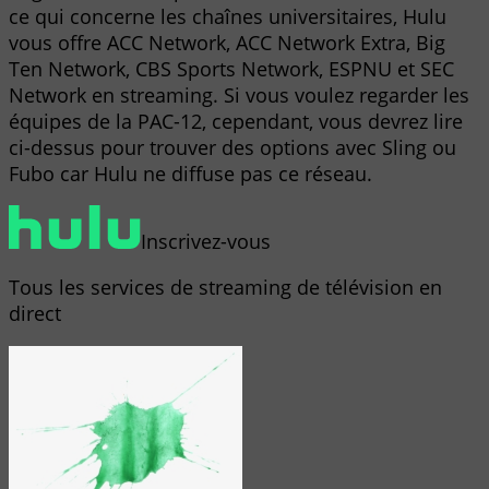
ce qui concerne les chaînes universitaires, Hulu
vous offre ACC Network, ACC Network Extra, Big
Ten Network, CBS Sports Network, ESPNU et SEC
Network en streaming. Si vous voulez regarder les
équipes de la PAC-12, cependant, vous devrez lire
ci-dessus pour trouver des options avec Sling ou
Fubo car Hulu ne diffuse pas ce réseau.
Inscrivez-vous
Tous les services de streaming de télévision en
direct