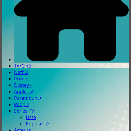
TV/Ciné
Netflix
Prime
Disney+
Apple TV
Paramount+
People
Séries TV
Liste
Popularité
Acteurs