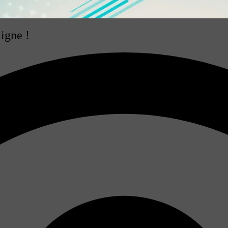
igne !