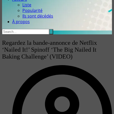
Liste
Popularité
Ils sont décédés
À propos
Regardez la bande-annonce de Netflix
‘Nailed It!’ Spinoff ‘The Big Nailed It
Baking Challenge’ (VIDEO)