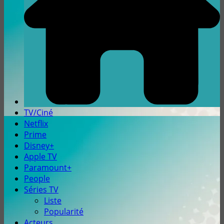
TV/Ciné
Netflix
Prime
Disney+
Apple TV
Paramount+
People
Séries TV
Liste
Popularité
Acteurs