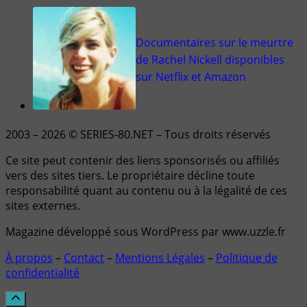
Documentaires sur le meurtre
de Rachel Nickell disponibles
sur Netflix et Amazon
2003 – 2026 © SERIES-80.NET – Tous droits réservés
Ce site peut contenir des liens sponsorisés ou affiliés
vers des sites tiers. Le propriétaire décline toute
responsabilité quant au contenu ou à la légalité de ces
sites externes.
Magazine développé sous WordPress par www.uzzle.fr
À propos
–
Contact
–
Mentions Légales
–
Politique de
confidentialité