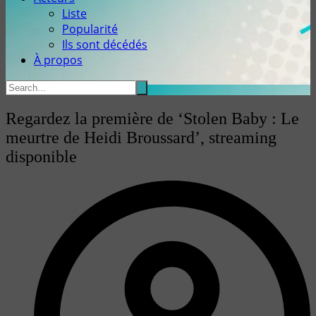
Liste
Popularité
Ils sont décédés
À propos
Regardez la première de ‘Stolen Baby : Le
meurtre de Heidi Broussard’, streaming
disponible