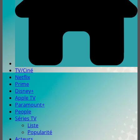
TV/Ciné
Netflix
Prime
Disney+
Apple TV
Paramount+
People
Séries TV
Liste
Popularité
Acteurs