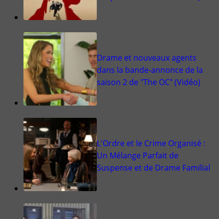
Drame et nouveaux agents
dans la bande-annonce de la
saison 2 de "The OC" (Vidéo)
L'Ordre et le Crime Organisé :
Un Mélange Parfait de
Suspense et de Drame Familial