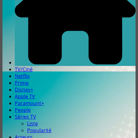
TV/Ciné
Netflix
Prime
Disney+
Apple TV
Paramount+
People
Séries TV
Liste
Popularité
Acteurs