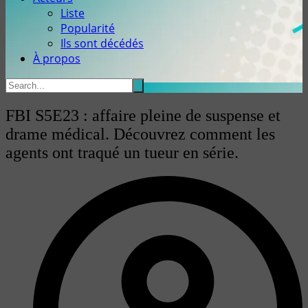
Liste
Popularité
Ils sont décédés
À propos
FBI S5E23 : affaire pleine de suspense et
drame médical. Découvrez comment les
agents ont traqué un tueur en série.