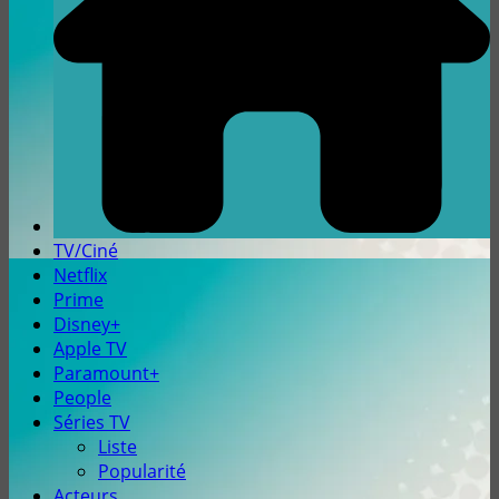
TV/Ciné
Netflix
Prime
Disney+
Apple TV
Paramount+
People
Séries TV
Liste
Popularité
Acteurs