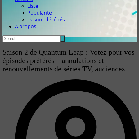
Liste
Popularité
Ils sont décédés
À propos
Saison 2 de Quantum Leap : Votez pour vos
épisodes préférés – annulations et
renouvellements de séries TV, audiences