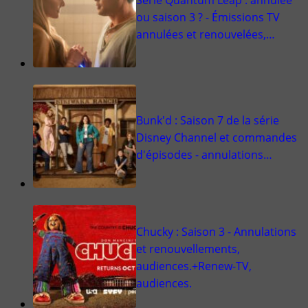
ou saison 3 ? - Émissions TV
annulées et renouvelées,…
Bunk'd : Saison 7 de la série
Disney Channel et commandes
d'épisodes - annulations…
Chucky : Saison 3 - Annulations
et renouvellements,
audiences.+Renew-TV,
audiences.