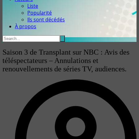
Liste
Popularité
Ils sont décédés
À propos
Saison 3 de Transplant sur NBC : Avis des
téléspectateurs – Annulations et
renouvellements de séries TV, audiences.