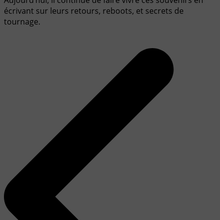
écrivant sur leurs retours, reboots, et secrets de
tournage.
Navigation
de
l’article