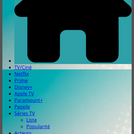
TV/Ciné
Netflix
Prime
Disney+
Apple TV
Paramount+
People
Séries TV
Liste
Popularité
Acteurs