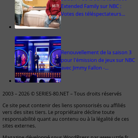
Extended Family sur NBC :
Votes des téléspectateurs…
Renouvellement de la saison 3
pour l'émission de jeux sur NBC
avec Jimmy Fallon -…
2003 – 2026 © SERIES-80.NET – Tous droits réservés
Ce site peut contenir des liens sponsorisés ou affiliés
vers des sites tiers. Le propriétaire décline toute
responsabilité quant au contenu ou à la légalité de ces
sites externes.
Magazine développé sous WordPress par www.uzzle.fr