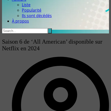
Liste
Popularité
Ils sont décédés
À propos
Saison 6 de ‘All American’ disponible sur
Netflix en 2024