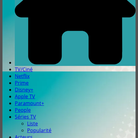
TV/Ciné
Netflix
Prime
Disney+
Apple TV
Paramount+
People
Séries TV
Liste
Popularité
Acteurs