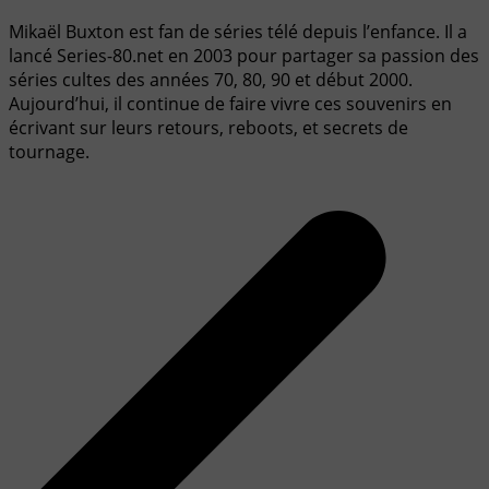
Mikaël Buxton est fan de séries télé depuis l’enfance. Il a
lancé Series-80.net en 2003 pour partager sa passion des
séries cultes des années 70, 80, 90 et début 2000.
Aujourd’hui, il continue de faire vivre ces souvenirs en
écrivant sur leurs retours, reboots, et secrets de
tournage.
Navigation
de
l’article