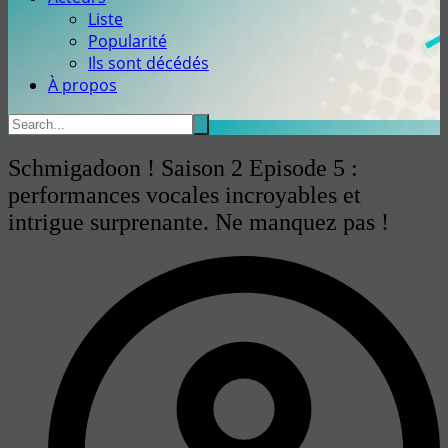
Liste
Popularité
Ils sont décédés
À propos
Schmigadoon ! Saison 2 Episode 5 :
performances vocales incroyables et
intrigue surprenante. Ne manquez pas !