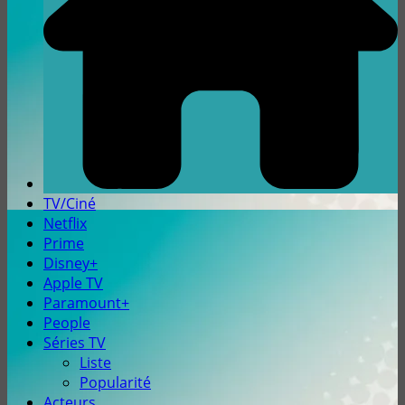
TV/Ciné
Netflix
Prime
Disney+
Apple TV
Paramount+
People
Séries TV
Liste
Popularité
Acteurs