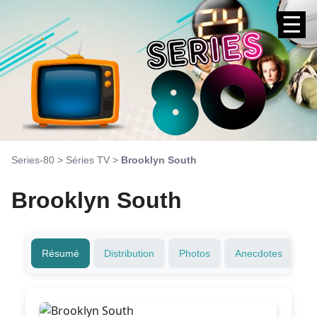
☰
Series-80
>
Séries TV
>
Brooklyn South
Brooklyn South
Résumé
Distribution
Photos
Anecdotes
T