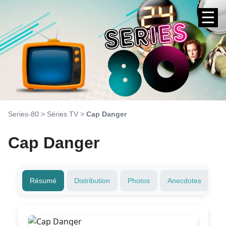
☰
Series-80
>
Séries TV
>
Cap Danger
Cap Danger
Résumé
Distribution
Photos
Anecdotes
T