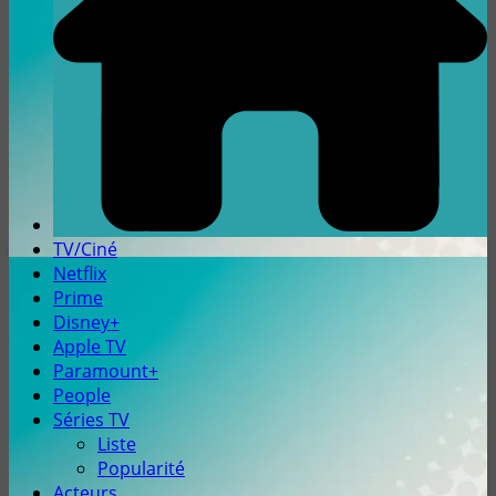
TV/Ciné
Netflix
Prime
Disney+
Apple TV
Paramount+
People
Séries TV
Liste
Popularité
Acteurs