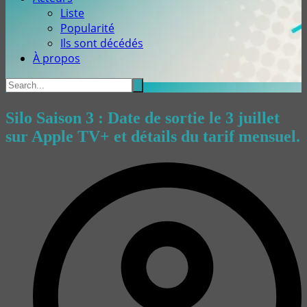
Liste
Popularité
Ils sont décédés
À propos
Silo Saison 3 : Date de sortie le 3 juillet
sur Apple TV+ et détails du tarif mensuel.