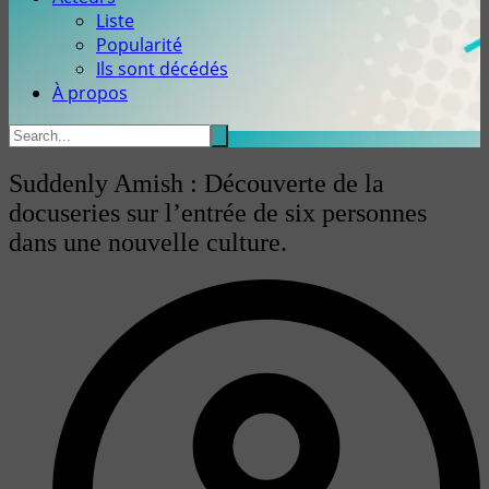
Liste
Popularité
Ils sont décédés
À propos
Suddenly Amish : Découverte de la
docuseries sur l’entrée de six personnes
dans une nouvelle culture.