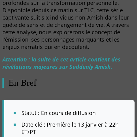
profondes sur la transformation personnelle.
Disponible depuis ce matin sur TLC, cette série
captivante suit six individus non-Amish dans leur
quête de sens et de changement de vie. À travers
cette analyse, nous explorerons le concept de
l’émission, ses personnages marquants et les
enjeux narratifs qui en découlent.
Attention : la suite de cet article contient des
révélations majeures sur Suddenly Amish.
En Bref
Statut : En cours de diffusion
Date clé : Première le 13 janvier à 22h
ET/PT