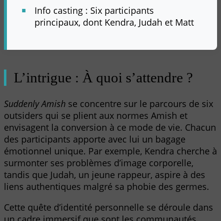
Info casting : Six participants
principaux, dont Kendra, Judah et Matt
L’intrigue : À quoi s’attendre ?
Suddenly Amish
se concentre sur le parcours de six
outsiders qui se plient aux normes Amish et
envisagent la conversion à ce mode de vie. Chacun
des participants apporte avec lui un bagage
émotionnel unique. Par exemple, Kendra cherche à
surmonter ses problèmes d’image corporelle,
tandis que Judah, un jeune rappeur, aspire à des
liens authentiques malgré sa phobie des germes.
Cette quête d’identité personnelle se déroule dans
un cadre immersif que sont les communautés