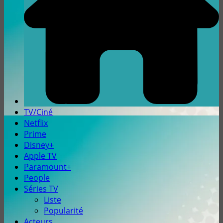
TV/Ciné
Netflix
Prime
Disney+
Apple TV
Paramount+
People
Séries TV
Liste
Popularité
Acteurs