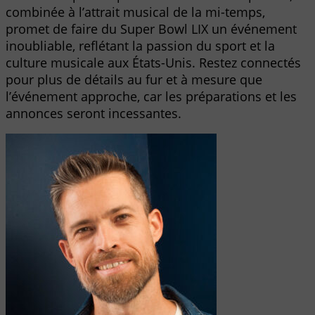
combinée à l’attrait musical de la mi-temps,
promet de faire du Super Bowl LIX un événement
inoubliable, reflétant la passion du sport et la
culture musicale aux États-Unis. Restez connectés
pour plus de détails au fur et à mesure que
l’événement approche, car les préparations et les
annonces seront incessantes.