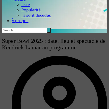
Liste
Popularité
Ils sont décédés
À propos
Super Bowl 2025 : date, lieu et spectacle de
Kendrick Lamar au programme