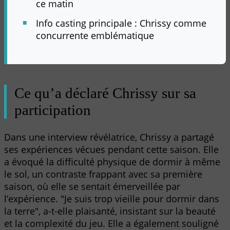
ce matin
Info casting principale : Chrissy comme
concurrente emblématique
Ce qu’a déclaré Chrissy sur sa
participation
Dans une interview révélatrice, Chrissy a partagé
ses expériences vécues pendant cette saison. Elle
a évoqué la difficulté physique de dormir à même
le sol, un contraste frappant avec sa première
saison, où elle se sentait émerveillée par
l’expérience. "Je suis trop vieille pour dormir dans
la terre", a-t-elle plaisanté, insistant sur la beauté
et la complexité du jeu. Elle a également souligné