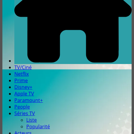
TV/Ciné
Netflix
Prime
Disney+
Apple TV
Paramount+
People
Séries TV
Liste
Popularité
Acteurs