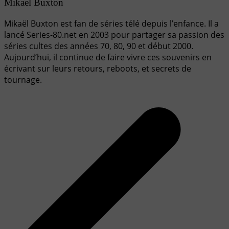
Mikael Buxton
Mikaël Buxton est fan de séries télé depuis l’enfance. Il a
lancé Series-80.net en 2003 pour partager sa passion des
séries cultes des années 70, 80, 90 et début 2000.
Aujourd’hui, il continue de faire vivre ces souvenirs en
écrivant sur leurs retours, reboots, et secrets de
tournage.
Navigation
de
l’article