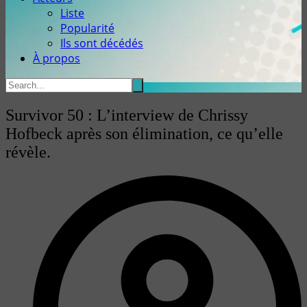
Liste
Popularité
Ils sont décédés
À propos
Survivor 50 : L’interview de Chrissy
Hofbeck après son élimination, ce qu’elle
révèle.