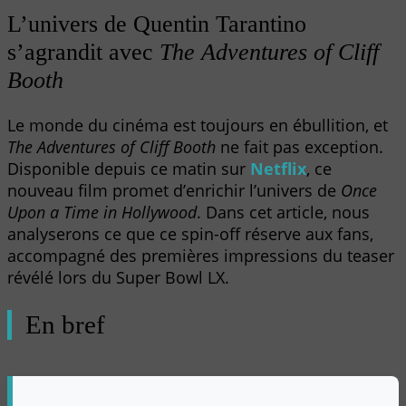
L’univers de Quentin Tarantino
s’agrandit avec
The Adventures of Cliff
Booth
Le monde du cinéma est toujours en ébullition, et
The Adventures of Cliff Booth
ne fait pas exception.
Disponible depuis ce matin sur
Netflix
, ce
nouveau film promet d’enrichir l’univers de
Once
Upon a Time in Hollywood
. Dans cet article, nous
analyserons ce que ce spin-off réserve aux fans,
accompagné des premières impressions du teaser
révélé lors du Super Bowl LX.
En bref