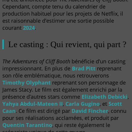
Cependant, compte tenu du calendrier de
production habituel pour les projets de Netflix, il
est raisonnable d’estimer une sortie possible
courant
2024
.
Le casting : Qui revient, qui part ?
The Adventures of Cliff Booth
bénéficie d’un casting
impressionnant. En plus de
Brad Pitt
reprenant
son rôle emblématique, nous retrouverons
Timothy Olyphant
reprenant son personnage de
James Stacy. Le film est également enrichi par la
présence d’autres stars comme
Elizabeth Debicki
,
Yahya Abdul-Mateen II
,
Carla Gugino
, et
Scott
Caan
. Ce film est dirigé par
David Fincher
, connu
pour ses réalisations acclamées, et produit par
Quentin Tarantino
, qui reste également le