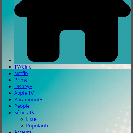
TV/Ciné
Netflix
Prime
Disney+
Apple TV
Paramount+
People
Séries TV
Liste
Popularité
Acteurs