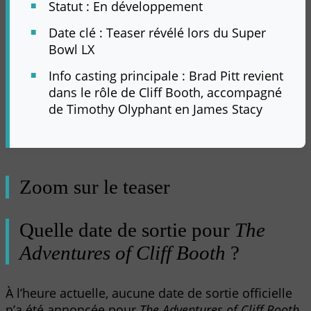
Statut : En développement
Date clé : Teaser révélé lors du Super
Bowl LX
Info casting principale : Brad Pitt revient
dans le rôle de Cliff Booth, accompagné
de Timothy Olyphant en James Stacy
Zoom sur le teaser
Quelle date de sortie pour
The
Adventures of Cliff Booth
?
À l’heure actuelle, aucune date de sortie officielle
n’a été annoncée pour
The Adventures of Cliff Booth
.