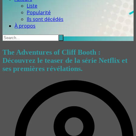
Liste
Popularité
Ils sont décédés
À propos
The Adventures of Cliff Booth :
Découvrez le teaser de la série Netflix et
ses premières révélations.