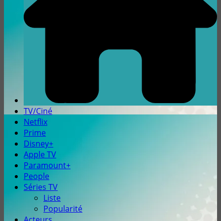
TV/Ciné
Netflix
Prime
Disney+
Apple TV
Paramount+
People
Séries TV
Liste
Popularité
Acteurs