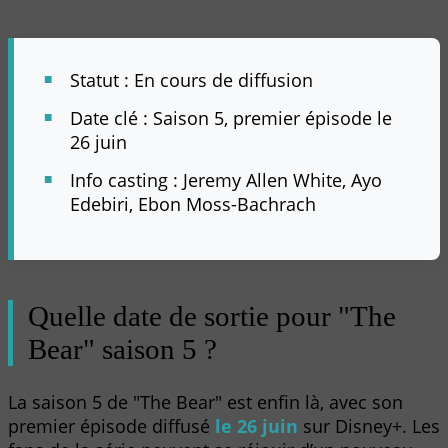
Statut : En cours de diffusion
Date clé : Saison 5, premier épisode le
26 juin
Info casting : Jeremy Allen White, Ayo
Edebiri, Ebon Moss-Bachrach
Quelle date de sortie pour "The
Bear" saison 5 ?
La saison 5 de "The Bear" est enfin là, avec son
premier épisode diffusé
le 26 juin
sur Disney+. Les