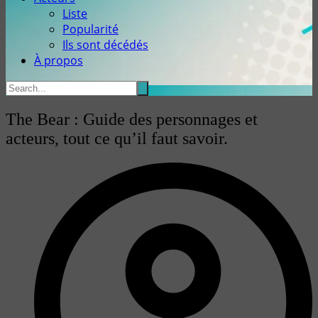
Liste
Popularité
Ils sont décédés
À propos
The Bear : Guide des personnages et
acteurs, tout ce qu’il faut savoir.