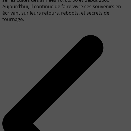
séries cultes des années 70, 80, 90 et début 2000.
Aujourd’hui, il continue de faire vivre ces souvenirs en
écrivant sur leurs retours, reboots, et secrets de
tournage.
Navigation
de
l’article