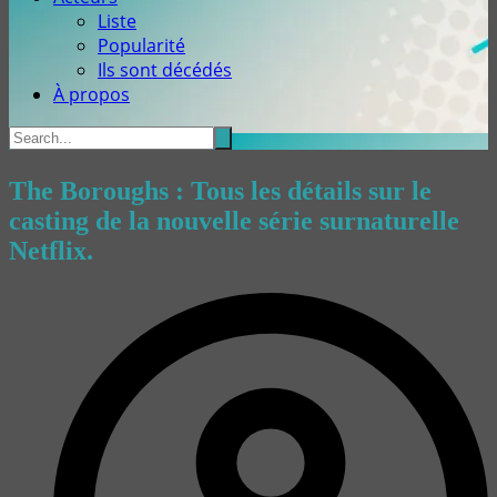
Liste
Popularité
Ils sont décédés
À propos
The Boroughs : Tous les détails sur le
casting de la nouvelle série surnaturelle
Netflix.