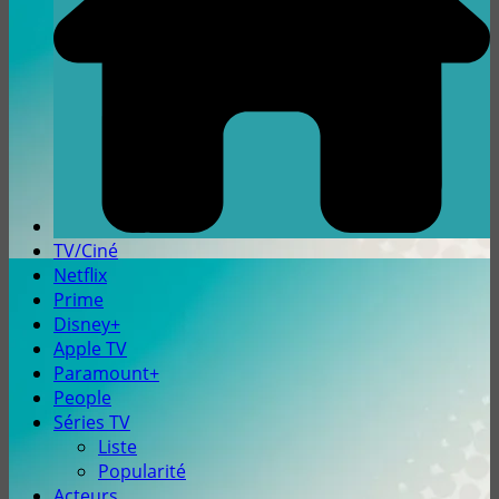
TV/Ciné
Netflix
Prime
Disney+
Apple TV
Paramount+
People
Séries TV
Liste
Popularité
Acteurs