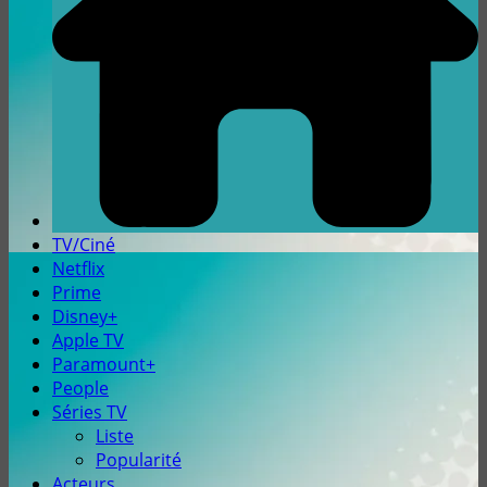
TV/Ciné
Netflix
Prime
Disney+
Apple TV
Paramount+
People
Séries TV
Liste
Popularité
Acteurs