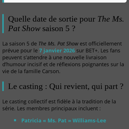
Quelle date de sortie pour
The Ms.
Pat Show
saison 5 ?
La saison 5 de
The Ms. Pat Show
est officiellement
prévue pour le
7 janvier 2026
sur BET+. Les fans
peuvent s’attendre à une nouvelle livraison
d’humour incisif et de réflexions poignantes sur la
vie de la famille Carson.
Le casting : Qui revient, qui part ?
Le casting collectif est fidèle à la tradition de la
série. Les membres principaux incluent :
Patricia « Ms. Pat » Williams-Lee