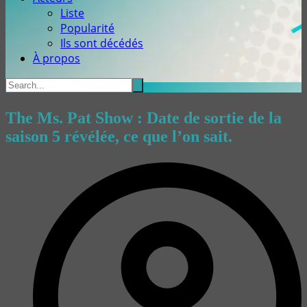
Liste
Popularité
Ils sont décédés
À propos
The Ms. Pat Show : Date de sortie de la
saison 5 révélée, ce que l’on sait.