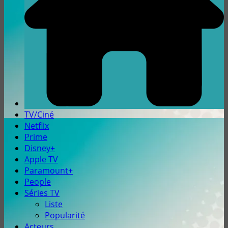
TV/Ciné
Netflix
Prime
Disney+
Apple TV
Paramount+
People
Séries TV
Liste
Popularité
Acteurs