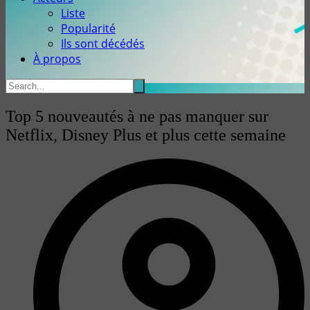
Liste
Popularité
Ils sont décédés
À propos
Top 5 nouveautés à ne pas manquer sur
Netflix, Disney Plus et plus cette semaine