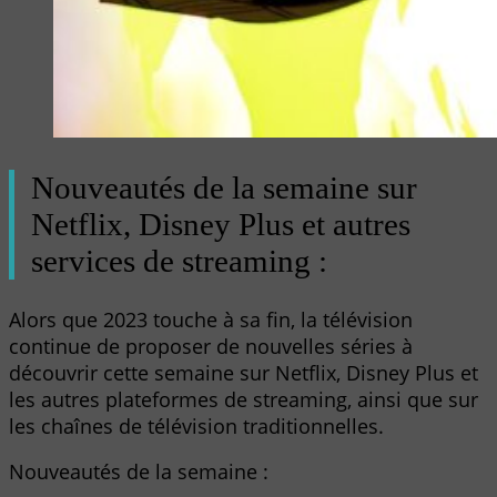
Nouveautés de la semaine sur
Netflix, Disney Plus et autres
services de streaming :
Alors que 2023 touche à sa fin, la télévision
continue de proposer de nouvelles séries à
découvrir cette semaine sur Netflix, Disney Plus et
les autres plateformes de streaming, ainsi que sur
les chaînes de télévision traditionnelles.
Nouveautés de la semaine :