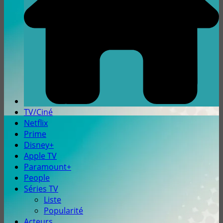
TV/Ciné
Netflix
Prime
Disney+
Apple TV
Paramount+
People
Séries TV
Liste
Popularité
Acteurs