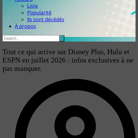
Liste
Popularité
Ils sont décédés
À propos
Tout ce qui arrive sur Disney Plus, Hulu et
ESPN en juillet 2026 : infos exclusives à ne
pas manquer.