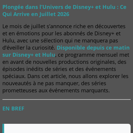
Plongée dans l’Univers de Disney+ et Hulu : Ce
Qui Arrive en Juillet 2026
Le mois de juillet s’annonce riche en découvertes
et en émotions pour les abonnés de Disney+ et
Hulu, avec une sélection qui ne manquera pas
d’éveiller la curiosité.
Disponible depuis ce matin
sur Disney+ et Hulu
, ce programme mensuel met
en avant de nouvelles productions originales, des
épisodes inédits de séries et des événements
spéciaux. Dans cet article, nous allons explorer les
nouveautés à ne pas manquer, des séries
prometteuses aux événements marquants.
EN BREF