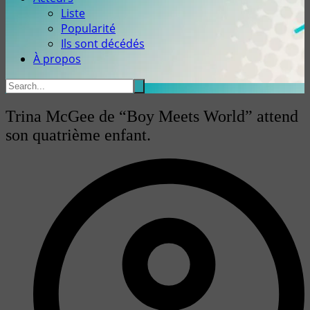
Liste
Popularité
Ils sont décédés
À propos
Trina McGee de “Boy Meets World” attend
son quatrième enfant.