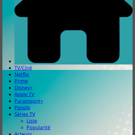
TV/Ciné
Netflix
Prime
Disney+
Apple TV
Paramount+
People
Séries TV
Liste
Popularité
Acteurs