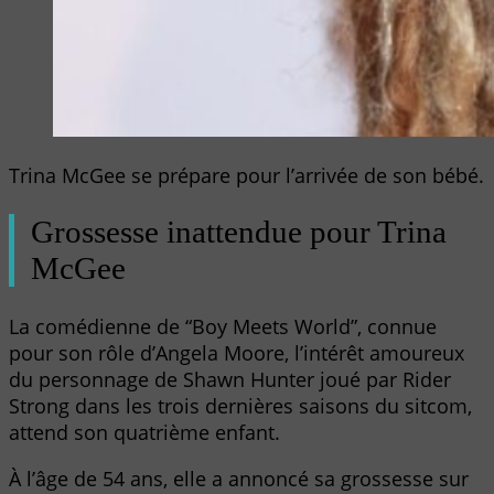
Trina McGee se prépare pour l’arrivée de son bébé.
Grossesse inattendue pour Trina
McGee
La comédienne de “Boy Meets World”, connue
pour son rôle d’Angela Moore, l’intérêt amoureux
du personnage de Shawn Hunter joué par Rider
Strong dans les trois dernières saisons du sitcom,
attend son quatrième enfant.
À l’âge de 54 ans, elle a annoncé sa grossesse sur