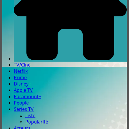
TV/Ciné
Netflix
Prime
Disney+
Apple TV
Paramount+
People
Séries TV
Liste
Popularité
Acteurs