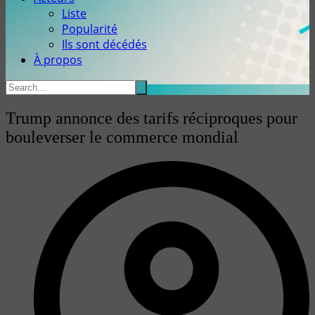
Liste
Popularité
Ils sont décédés
À propos
Trump annonce des tarifs réciproques pour
bouleverser le commerce mondial