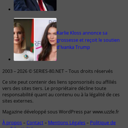
Karlie Kloss annonce sa
grossesse et reçoit le soutien
d'Ivanka Trump
2003 – 2026 © SERIES-80.NET – Tous droits réservés
Ce site peut contenir des liens sponsorisés ou affiliés
vers des sites tiers. Le propriétaire décline toute
responsabilité quant au contenu ou à la légalité de ces
sites externes.
Magazine développé sous WordPress par www.uzzle.fr
À propos
–
Contact
–
Mentions Légales
–
Politique de