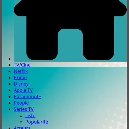
TV/Ciné
Netflix
Prime
Disney+
Apple TV
Paramount+
People
Séries TV
Liste
Popularité
Acteurs