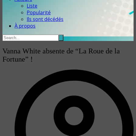
Liste
Popularité
Ils sont décédés
À propos
Vanna White absente de “La Roue de la
Fortune” !