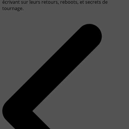
écrivant sur leurs retours, reboots, et secrets de
tournage.
Navigation
de
l’article