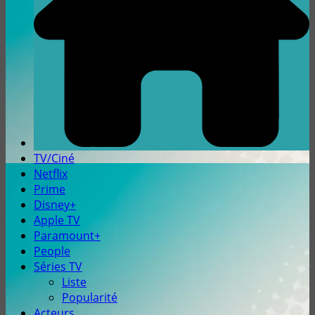
TV/Ciné
Netflix
Prime
Disney+
Apple TV
Paramount+
People
Séries TV
Liste
Popularité
Acteurs