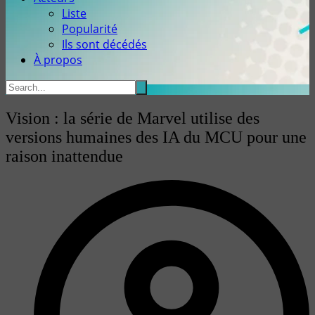
Liste
Popularité
Ils sont décédés
À propos
Vision : la série de Marvel utilise des
versions humaines des IA du MCU pour une
raison inattendue