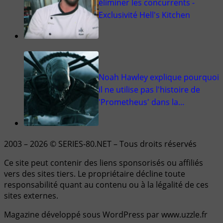
éliminer les concurrents -
Exclusivité Hell's Kitchen
Noah Hawley explique pourquoi
il ne utilise pas l'histoire de
'Prometheus' dans la…
2003 – 2026 © SERIES-80.NET – Tous droits réservés
Ce site peut contenir des liens sponsorisés ou affiliés
vers des sites tiers. Le propriétaire décline toute
responsabilité quant au contenu ou à la légalité de ces
sites externes.
Magazine développé sous WordPress par www.uzzle.fr