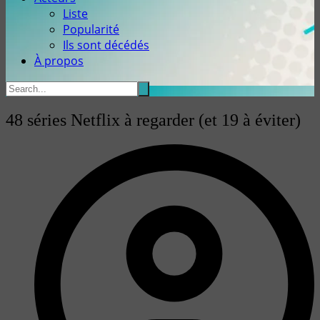
Liste
Popularité
Ils sont décédés
À propos
48 séries Netflix à regarder (et 19 à éviter)