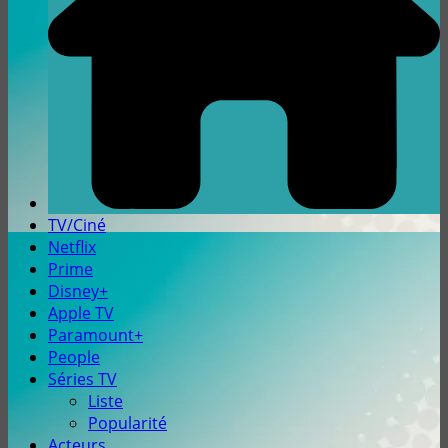
TV/Ciné
Netflix
Prime
Disney+
Apple TV
Paramount+
People
Séries TV
Liste
Popularité
Acteurs