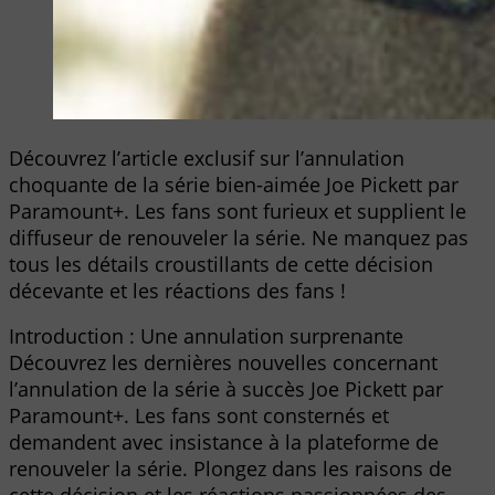
Découvrez l’article exclusif sur l’annulation
choquante de la série bien-aimée Joe Pickett par
Paramount+. Les fans sont furieux et supplient le
diffuseur de renouveler la série. Ne manquez pas
tous les détails croustillants de cette décision
décevante et les réactions des fans !
Introduction : Une annulation surprenante
Découvrez les dernières nouvelles concernant
l’annulation de la série à succès Joe Pickett par
Paramount+. Les fans sont consternés et
demandent avec insistance à la plateforme de
renouveler la série. Plongez dans les raisons de