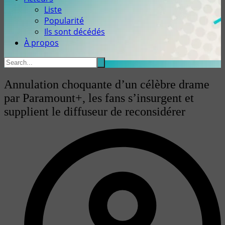
Liste
Popularité
Ils sont décédés
À propos
Annulation choquante d’un célèbre drame
par Paramount+, les fans s’insurgent et
supplient le diffuseur de reconsidérer