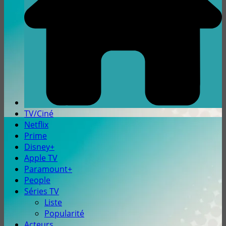
TV/Ciné
Netflix
Prime
Disney+
Apple TV
Paramount+
People
Séries TV
Liste
Popularité
Acteurs