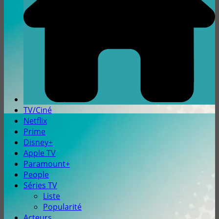
TV/Ciné
Netflix
Prime
Disney+
Apple TV
Paramount+
People
Séries TV
Liste
Popularité
Acteurs