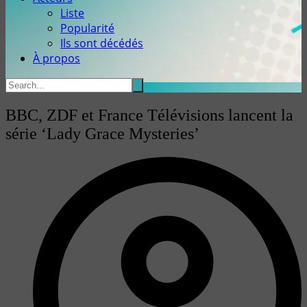
Liste
Popularité
Ils sont décédés
À propos
BBC, ZDF et France Télévisions lancent la
série ‘Lady Grace Mysteries’