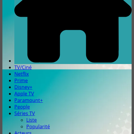
TV/Ciné
Netflix
Prime
Disney+
Apple TV
Paramount+
People
Séries TV
Liste
Popularité
Acteurs