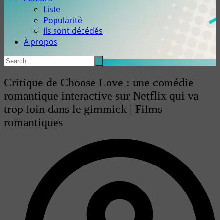
Liste
Popularité
Ils sont décédés
À propos
Critique de Choose Love : une comédie
romantique interactive sur Netflix qui va
trop loin dans le gimmick | Films
romantiques