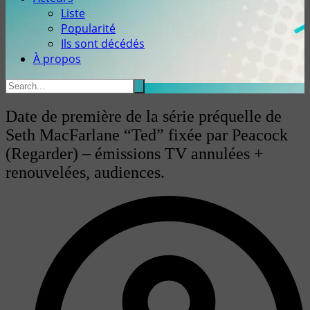
Liste
Popularité
Ils sont décédés
À propos
Date de première de la série préquelle de
Seth MacFarlane “Ted” fixée par Peacock
(Regarder) – émissions TV annulées +
renouvelées, audiences.