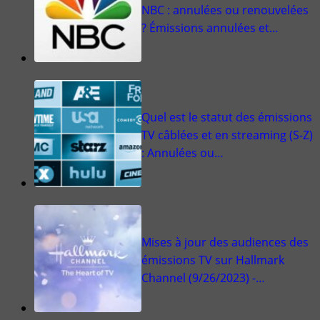
NBC : annulées ou renouvelées
? Émissions annulées et…
Quel est le statut des émissions
TV câblées et en streaming (S-Z)
: Annulées ou…
Mises à jour des audiences des
émissions TV sur Hallmark
Channel (9/26/2023) -…