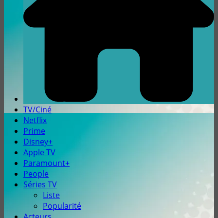
TV/Ciné
Netflix
Prime
Disney+
Apple TV
Paramount+
People
Séries TV
Liste
Popularité
Acteurs