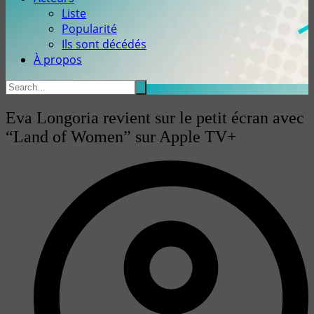
Liste
Popularité
Ils sont décédés
À propos
Eva Longoria revient sur le petit écran avec
“Land of Women” sur Apple TV+