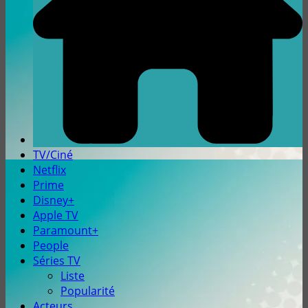
TV/Ciné
Netflix
Prime
Disney+
Apple TV
Paramount+
People
Séries TV
Liste
Popularité
Acteurs