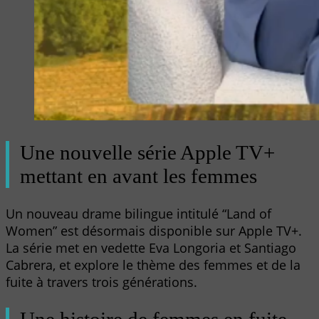
Une nouvelle série Apple TV+
mettant en avant les femmes
Un nouveau drame bilingue intitulé “Land of
Women” est désormais disponible sur Apple TV+.
La série met en vedette Eva Longoria et Santiago
Cabrera, et explore le thème des femmes et de la
fuite à travers trois générations.
Une histoire de femmes en fuite