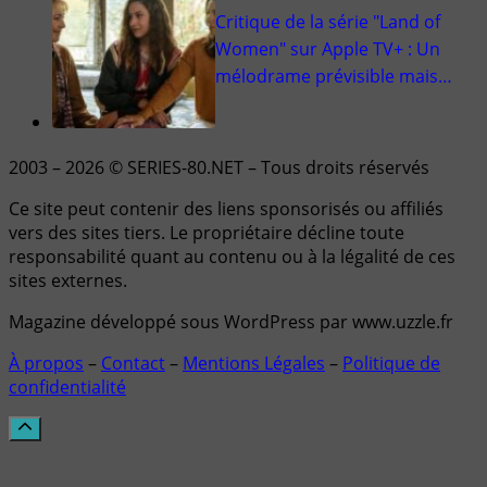
Critique de la série "Land of
Women" sur Apple TV+ : Un
mélodrame prévisible mais…
2003 – 2026 © SERIES-80.NET – Tous droits réservés
Ce site peut contenir des liens sponsorisés ou affiliés
vers des sites tiers. Le propriétaire décline toute
responsabilité quant au contenu ou à la légalité de ces
sites externes.
Magazine développé sous WordPress par www.uzzle.fr
À propos
–
Contact
–
Mentions Légales
–
Politique de
confidentialité