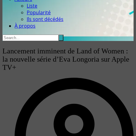
Liste
Popularité
Ils sont décédés
À propos
Lancement imminent de Land of Women :
la nouvelle série d’Eva Longoria sur Apple
TV+