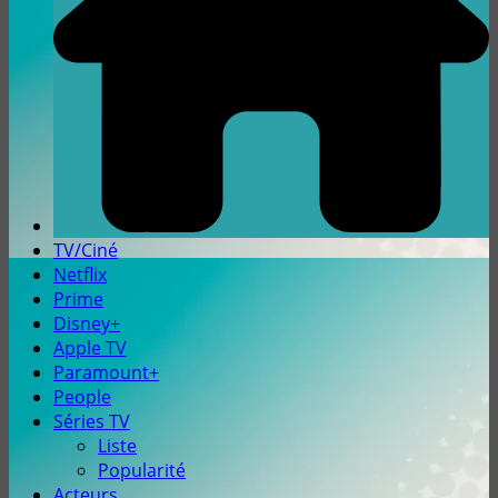
TV/Ciné
Netflix
Prime
Disney+
Apple TV
Paramount+
People
Séries TV
Liste
Popularité
Acteurs