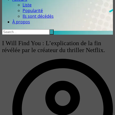
Liste
Popularité
Ils sont décédés
À propos
I Will Find You : L’explication de la fin
révélée par le créateur du thriller Netflix.