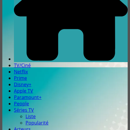
TV/Ciné
Netflix
Prime
Disney+
Apple TV
Paramount+
People
Séries TV
Liste
Popularité
Acteurs