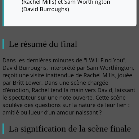
(Rachel Mills) et Sam Worthington
(David Burroughs)
Le résumé du final
Dans les dernières minutes de "I Will Find You",
David Burroughs, interprété par Sam Worthington,
reçoit une visite inattendue de Rachel Mills, jouée
par Britt Lower. Dans une scène chargée
d’émotion, Rachel tend la main vers David, laissant
le spectateur sur une note ouverte. Cette scène
soulève des questions sur la nature de leur lien :
amitié ou lueur d’un amour naissant ?
La signification de la scène finale