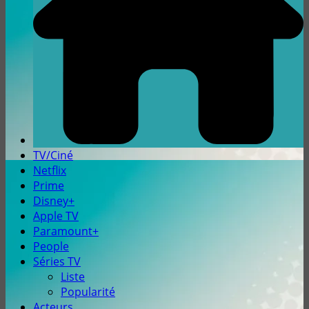
TV/Ciné
Netflix
Prime
Disney+
Apple TV
Paramount+
People
Séries TV
Liste
Popularité
Acteurs