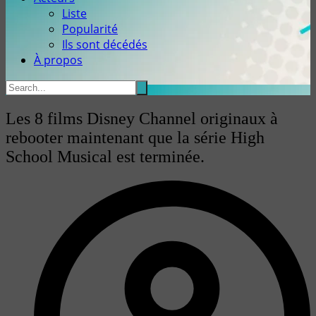
Liste
Popularité
Ils sont décédés
À propos
Les 8 films Disney Channel originaux à
rebooter maintenant que la série High
School Musical est terminée.