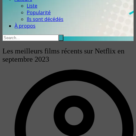
Liste
Popularité
Ils sont décédés
À propos
Les meilleurs films récents sur Netflix en
septembre 2023