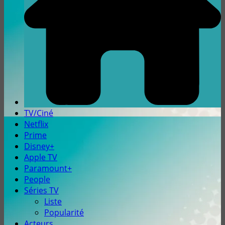
TV/Ciné
Netflix
Prime
Disney+
Apple TV
Paramount+
People
Séries TV
Liste
Popularité
Acteurs