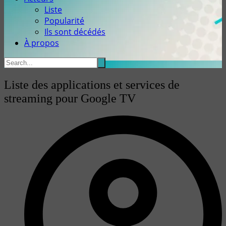
Liste
Popularité
Ils sont décédés
À propos
Liste des applications et services de
streaming pour Google TV