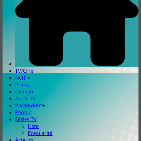
TV/Ciné
Netflix
Prime
Disney+
Apple TV
Paramount+
People
Séries TV
Liste
Popularité
Acteurs