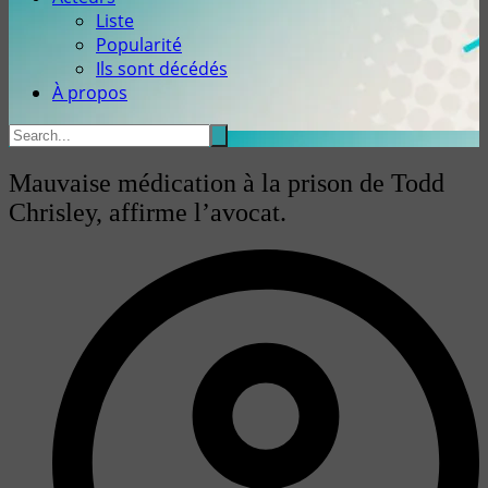
Liste
Popularité
Ils sont décédés
À propos
Mauvaise médication à la prison de Todd
Chrisley, affirme l’avocat.