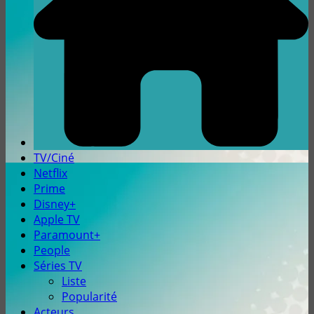
TV/Ciné
Netflix
Prime
Disney+
Apple TV
Paramount+
People
Séries TV
Liste
Popularité
Acteurs