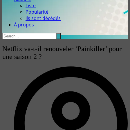
Liste
Popularité
Ils sont décédés
À propos
Netflix va-t-il renouveler ‘Painkiller’ pour
une saison 2 ?