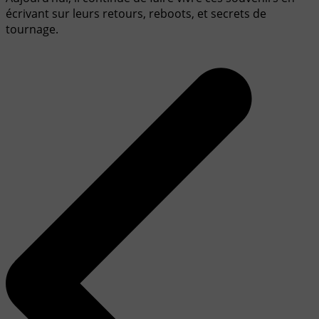
écrivant sur leurs retours, reboots, et secrets de
tournage.
Navigation
de
l’article