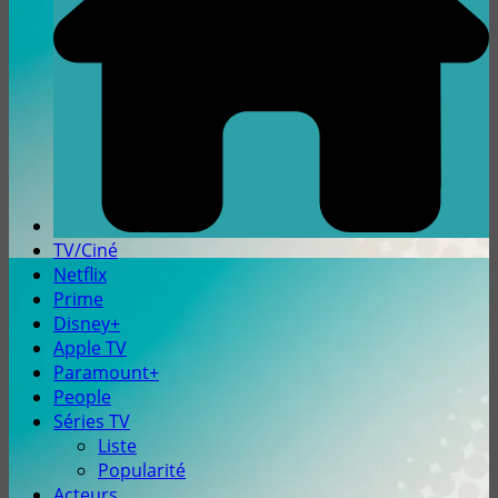
TV/Ciné
Netflix
Prime
Disney+
Apple TV
Paramount+
People
Séries TV
Liste
Popularité
Acteurs