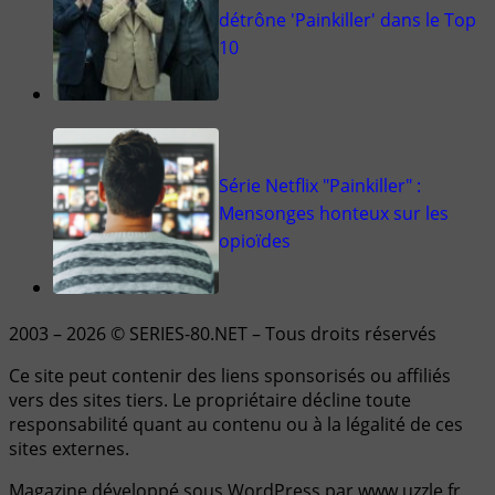
détrône 'Painkiller' dans le Top
10
Série Netflix "Painkiller" :
Mensonges honteux sur les
opioïdes
2003 – 2026 © SERIES-80.NET – Tous droits réservés
Ce site peut contenir des liens sponsorisés ou affiliés
vers des sites tiers. Le propriétaire décline toute
responsabilité quant au contenu ou à la légalité de ces
sites externes.
Magazine développé sous WordPress par www.uzzle.fr