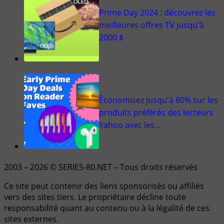
Prime Day 2024 : découvrez les
meilleures offres TV jusqu'à
2000 $
Économisez jusqu'à 80% sur les
produits préférés des lecteurs
Yahoo avec les…
2003 – 2026 © SERIES-80.NET – Tous droits réservés
Ce site peut contenir des liens sponsorisés ou affiliés
vers des sites tiers. Le propriétaire décline toute
responsabilité quant au contenu ou à la légalité de ces
sites externes.