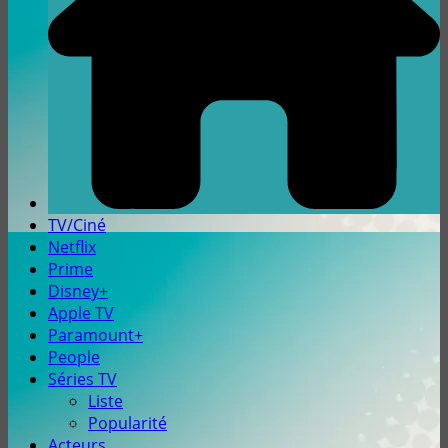
TV/Ciné
Netflix
Prime
Disney+
Apple TV
Paramount+
People
Séries TV
Liste
Popularité
Acteurs