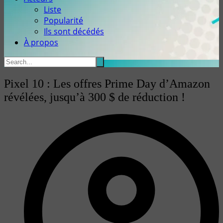
Liste
Popularité
Ils sont décédés
À propos
Pixel 10 : Les offres Prime Day d’Amazon
révélées, jusqu’à 300 $ de réduction !