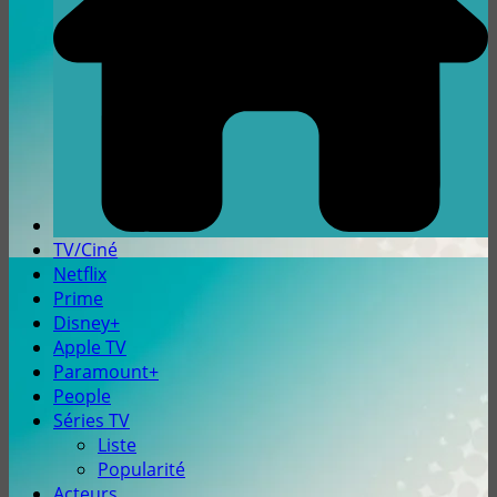
TV/Ciné
Netflix
Prime
Disney+
Apple TV
Paramount+
People
Séries TV
Liste
Popularité
Acteurs