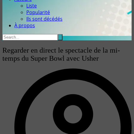
Liste
Popularité
Ils sont décédés
À propos
Regarder en direct le spectacle de la mi-
temps du Super Bowl avec Usher