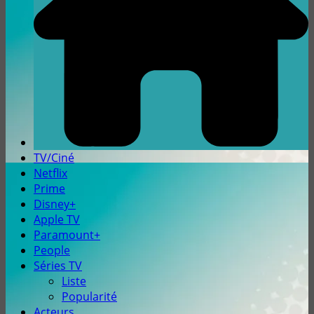
TV/Ciné
Netflix
Prime
Disney+
Apple TV
Paramount+
People
Séries TV
Liste
Popularité
Acteurs