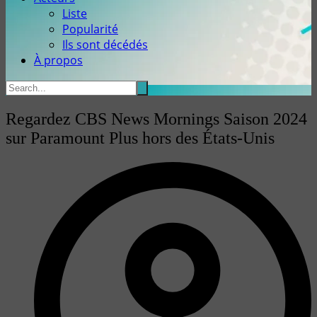
Liste
Popularité
Ils sont décédés
À propos
Regardez CBS News Mornings Saison 2024
sur Paramount Plus hors des États-Unis