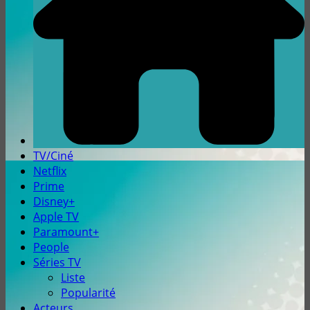
TV/Ciné
Netflix
Prime
Disney+
Apple TV
Paramount+
People
Séries TV
Liste
Popularité
Acteurs