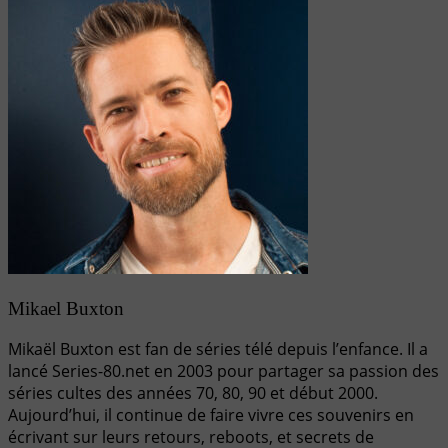
Mikael Buxton
Mikaël Buxton est fan de séries télé depuis l’enfance. Il a
lancé Series-80.net en 2003 pour partager sa passion des
séries cultes des années 70, 80, 90 et début 2000.
Aujourd’hui, il continue de faire vivre ces souvenirs en
écrivant sur leurs retours, reboots, et secrets de