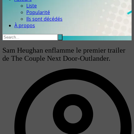
Liste
Popularité
Ils sont décédés
À propos
Sam Heughan enflamme le premier trailer
de The Couple Next Door-Outlander.