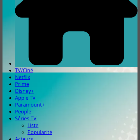
TV/Ciné
Netflix
Prime
Disney+
Apple TV
Paramount+
People
Séries TV
Liste
Popularité
Acteurs