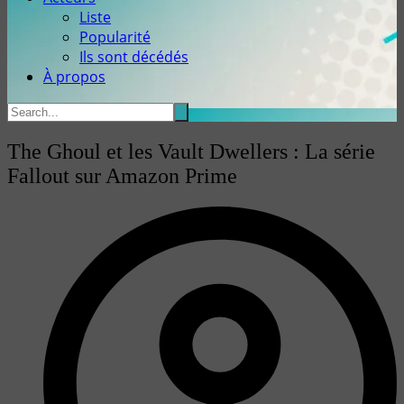
Liste
Popularité
Ils sont décédés
À propos
The Ghoul et les Vault Dwellers : La série
Fallout sur Amazon Prime