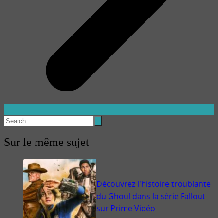
Sur le même sujet
Découvrez l'histoire troublante
du Ghoul dans la série Fallout
sur Prime Vidéo