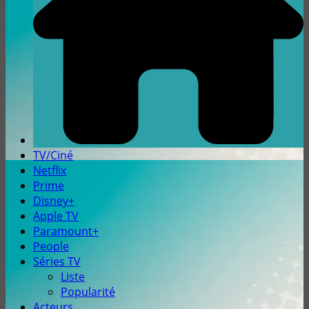
TV/Ciné
Netflix
Prime
Disney+
Apple TV
Paramount+
People
Séries TV
Liste
Popularité
Acteurs