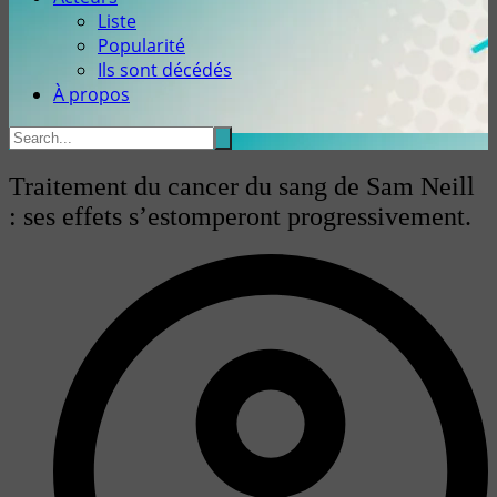
Liste
Popularité
Ils sont décédés
À propos
Traitement du cancer du sang de Sam Neill
: ses effets s’estomperont progressivement.