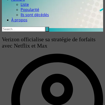
Liste
Popularité
Ils sont décédés
À propos
Verizon officialise sa stratégie de forfaits
avec Netflix et Max