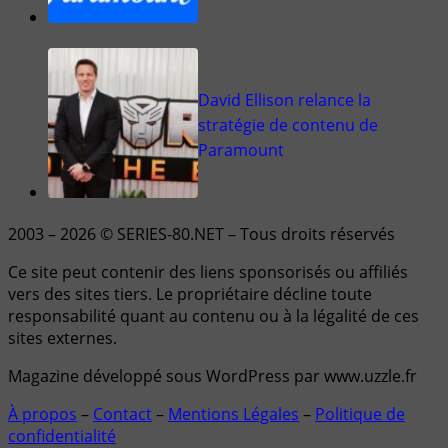
David Ellison relance la
stratégie de contenu de
Paramount
2003 – 2026 © SERIES-80.NET – Tous droits réservés
Ce site peut contenir des liens sponsorisés ou affiliés
vers des sites tiers. Le propriétaire décline toute
responsabilité quant au contenu ou à la légalité de ces
sites externes.
Magazine développé sous WordPress par www.uzzle.fr
À propos
–
Contact
–
Mentions Légales
–
Politique de
confidentialité