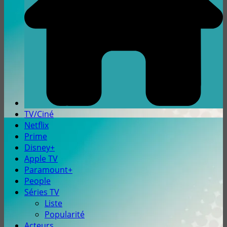
TV/Ciné
Netflix
Prime
Disney+
Apple TV
Paramount+
People
Séries TV
Liste
Popularité
Acteurs