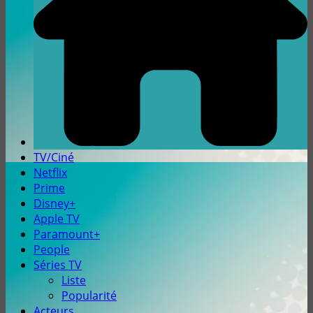
TV/Ciné
Netflix
Prime
Disney+
Apple TV
Paramount+
People
Séries TV
Liste
Popularité
Acteurs