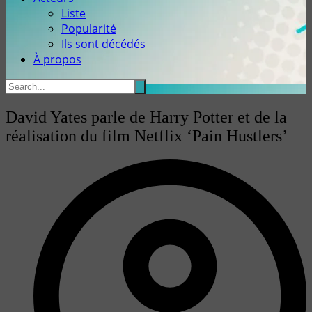
Liste
Popularité
Ils sont décédés
À propos
David Yates parle de Harry Potter et de la
réalisation du film Netflix ‘Pain Hustlers’