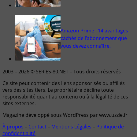
Amazon Prime : 14 avantages
cachés de l’abonnement que
vous devez connaître.
2003 – 2026 © SERIES-80.NET – Tous droits réservés
Ce site peut contenir des liens sponsorisés ou affiliés
vers des sites tiers. Le propriétaire décline toute
responsabilité quant au contenu ou à la légalité de ces
sites externes.
Magazine développé sous WordPress par www.uzzle.fr
À propos
–
Contact
–
Mentions Légales
–
Politique de
confidentialité