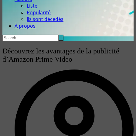
Liste
Popularité
Ils sont décédés
À propos
Découvrez les avantages de la publicité
d’Amazon Prime Video