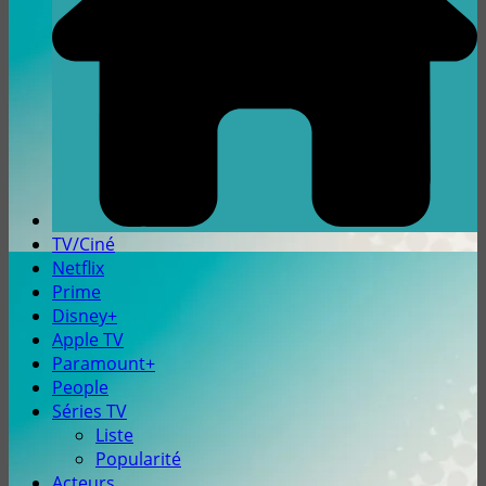
TV/Ciné
Netflix
Prime
Disney+
Apple TV
Paramount+
People
Séries TV
Liste
Popularité
Acteurs