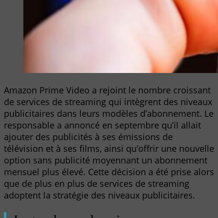
Amazon Prime Video a rejoint le nombre croissant
de services de streaming qui intègrent des niveaux
publicitaires dans leurs modèles d’abonnement. Le
responsable a annoncé en septembre qu’il allait
ajouter des publicités à ses émissions de
télévision et à ses films, ainsi qu’offrir une nouvelle
option sans publicité moyennant un abonnement
mensuel plus élevé. Cette décision a été prise alors
que de plus en plus de services de streaming
adoptent la stratégie des niveaux publicitaires.